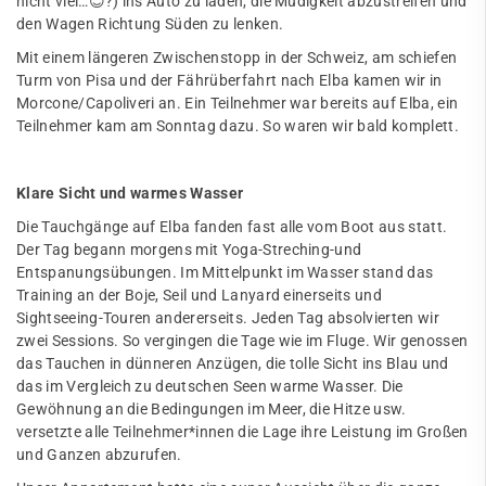
nicht viel…😊?) ins Auto zu laden, die Müdigkeit abzustreifen und
den Wagen Richtung Süden zu lenken.
Mit einem längeren Zwischenstopp in der Schweiz, am schiefen
Turm von Pisa und der Fährüberfahrt nach Elba kamen wir in
Morcone/Capoliveri an. Ein Teilnehmer war bereits auf Elba, ein
Teilnehmer kam am Sonntag dazu. So waren wir bald komplett.
Klare Sicht und warmes Wasser
Die Tauchgänge auf Elba fanden fast alle vom Boot aus statt.
Der Tag begann morgens mit Yoga-Streching-und
Entspanungsübungen. Im Mittelpunkt im Wasser stand das
Training an der Boje, Seil und Lanyard einerseits und
Sightseeing-Touren andererseits. Jeden Tag absolvierten wir
zwei Sessions. So vergingen die Tage wie im Fluge. Wir genossen
das Tauchen in dünneren Anzügen, die tolle Sicht ins Blau und
das im Vergleich zu deutschen Seen warme Wasser. Die
Gewöhnung an die Bedingungen im Meer, die Hitze usw.
versetzte alle Teilnehmer*innen die Lage ihre Leistung im Großen
und Ganzen abzurufen.