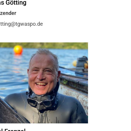
s Götting
schäftsstelle
tzender
 Waspo Hannover
tting@tgwaspo.de
o Michael Frenzel
hlerstr. 1
163 Hannover
info@tgwaspo.de