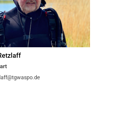
Retzlaff
art
zlaff@tgwaspo.de