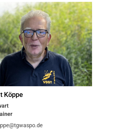
t Köppe
art
ainer
eppe@tgwaspo.de