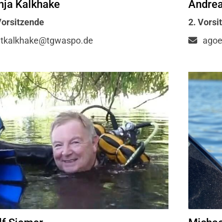
nja Kalkhake
Andrea
Mitglieder-Service
Ge
Vorsitzende
2. Vorsi
Alles zur Mitgliedschaft
TG
tkalkhake@tgwaspo.de
agoe
Ausrüstungsverleih
c/
Formulare & Dokumente
Wö
Fragen & Antworten
30