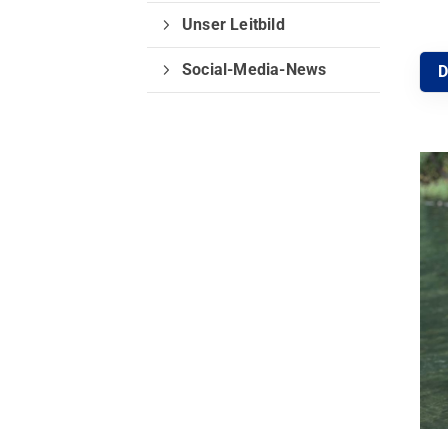
Unser Leitbild
Social-Media-News
D
Quicklinks