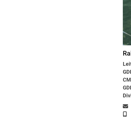
Ra
Lei
GDL
CMA
GDL
Div