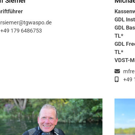
Michae
lf Siemer
Kassenw
riftführer
GDL Inst
rsiemer@tgwaspo.de
GDL Basi
+49 179 6486753
TL*
GDL Fre
TL*
VDST-Me
mfre
+49 