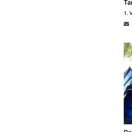
Ta
Sportangebote
1. 
Trainingszeiten
Sporttauchen
Apnoe-Tauchen
Jugend