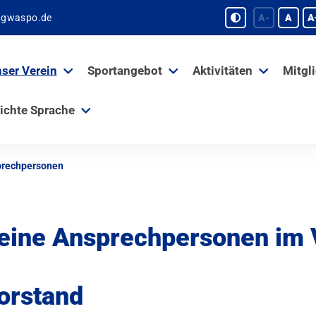
tgwaspo.de
A-
A
A
ser Verein
Sportangebot
Aktivitäten
Mitgl
ichte Sprache
rechpersonen
eine Ansprechpersonen im 
orstand