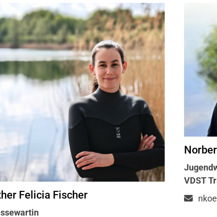
Norber
Jugendw
VDST Tr
her Felicia Fischer
nko
ssewartin