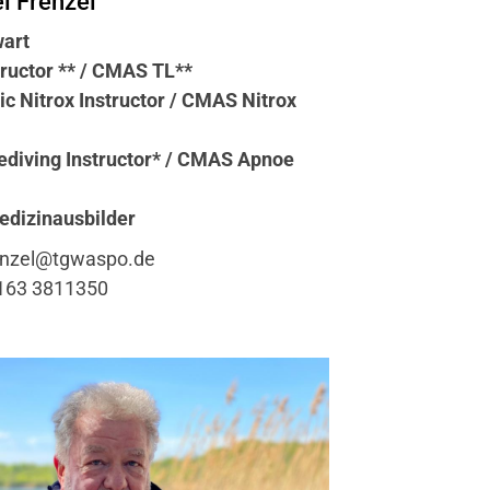
l Frenzel
art
ructor ** / CMAS TL**
c Nitrox Instructor / CMAS Nitrox
ediving Instructor* / CMAS Apnoe
dizinausbilder
nzel@tgwaspo.de
163 3811350