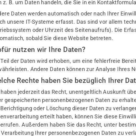
h z. B. um Daten handeln, die Sie in ein Kontaktformul
Mitglieder-Service
Ge
ere Daten werden automatisch oder nach Ihrer Einwil
Alles zur Mitgliedschaft
TG
ch unsere IT-Systeme erfasst. Das sind vor allem tech
Ausrüstungsverleih
c/
riebssystem oder Uhrzeit des Seitenaufrufs). Die Erfa
Formulare & Dokumente
Wö
omatisch, sobald Sie diese Website betreten.
Fragen & Antworten
30
für nutzen wir Ihre Daten?
 Teil der Daten wird erhoben, um eine fehlerfreie Berei
ährleisten. Andere Daten können zur Analyse Ihres 
lche Rechte haben Sie bezüglich Ihrer Da
 haben jederzeit das Recht, unentgeltlich Auskunft ü
er gespeicherten personenbezogenen Daten zu erhalt
 Berichtigung oder Löschung dieser Daten zu verlangen
enverarbeitung erteilt haben, können Sie diese Einwilli
errufen. Außerdem haben Sie das Recht, unter best
 Verarbeitung Ihrer personenbezogenen Daten zu verl