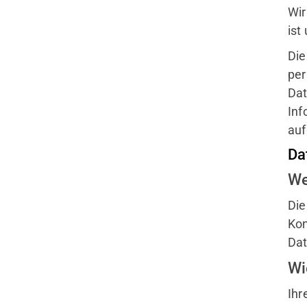
Wir
ist
Die
per
Dat
Inf
auf
Da
We
Die
Kon
Dat
Wi
Quicklinks
Ihr