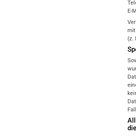
Tel
E-M
Ver
mit
(z.
Sp
Sow
wur
Dat
ein
kei
Dat
Fal
Al
di