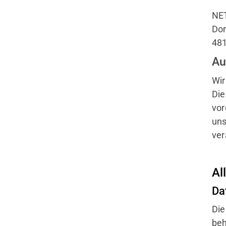
NE
Do
48
Au
Wir
Die
vor
uns
ver
Al
Da
Die
beh