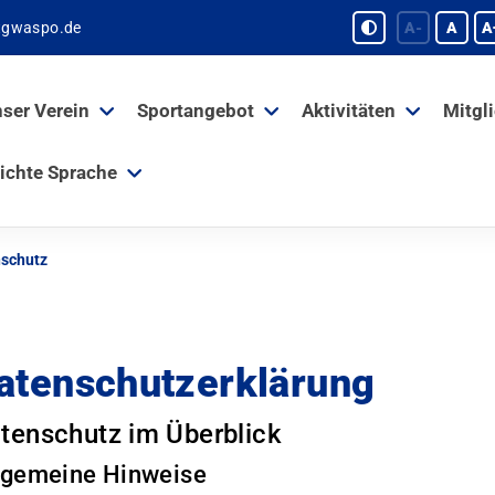
tgwaspo.de
A-
A
A
ser Verein
Sportangebot
Aktivitäten
Mitgl
ichte Sprache
schutz
atenschutzerklärung
tenschutz im Überblick
lgemeine Hinweise