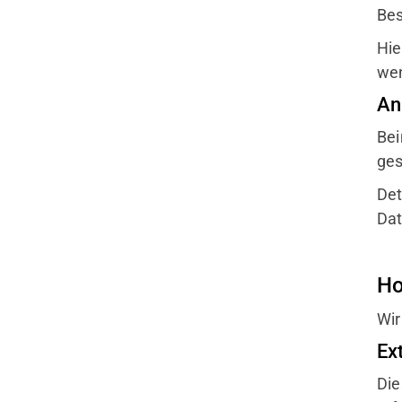
Bes
Hie
we
An
Bei
ges
Det
Dat
Ho
Wir
Ex
Die