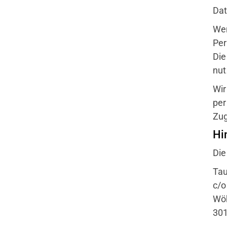
Dat
Wen
Per
Die
nut
Wir
per
Zug
Hi
Die
Tau
c/o
Wöh
30