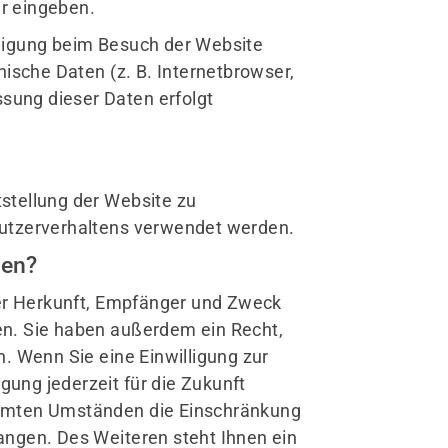
ar eingeben.
schäftsstelle
ligung beim Besuch der Website
 Waspo Hannover
nische Daten (z. B. Internetbrowser,
o Michael Frenzel
ssung dieser Daten erfolgt
hlerstr. 1
163 Hannover
info@tgwaspo.de
tstellung der Website zu
Nutzerverhaltens verwendet werden.
ten?
ber Herkunft, Empfänger und Zweck
en. Sie haben außerdem ein Recht,
. Wenn Sie eine Einwilligung zur
gung jederzeit für die Zukunft
immten Umständen die Einschränkung
angen. Des Weiteren steht Ihnen ein