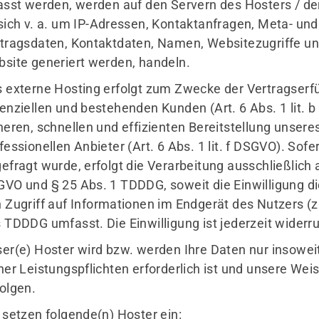
asst werden, werden auf den Servern des Hosters / de
sich v. a. um IP-Adressen, Kontaktanfragen, Meta- u
tragsdaten, Kontaktdaten, Namen, Websitezugriffe und
site generiert werden, handeln.
 externe Hosting erfolgt zum Zwecke der Vertragserf
enziellen und bestehenden Kunden (Art. 6 Abs. 1 lit. 
heren, schnellen und effizienten Bereitstellung unser
fessionellen Anbieter (Art. 6 Abs. 1 lit. f DSGVO). Sof
efragt wurde, erfolgt die Verarbeitung ausschließlich a
VO und § 25 Abs. 1 TDDDG, soweit die Einwilligung d
 Zugriff auf Informationen im Endgerät des Nutzers (z.
 TDDDG umfasst. Die Einwilligung ist jederzeit widerru
er(e) Hoster wird bzw. werden Ihre Daten nur insoweit 
ner Leistungspflichten erforderlich ist und unsere We
olgen.
 setzen folgende(n) Hoster ein: