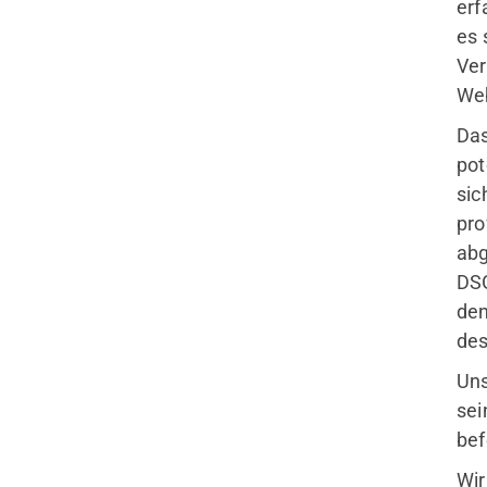
erf
es 
Ver
Web
Das
pot
sic
pro
abg
DSG
den
des
Uns
sei
bef
Wir