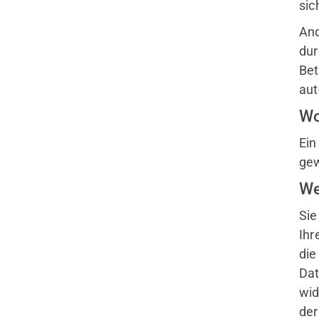
sic
Sportangebote
And
Trainingszeiten
dur
Sporttauchen
Bet
Apnoe-Tauchen
aut
Jugend
Wo
Ein
gew
We
Sie
Ihr
die
Dat
wid
der