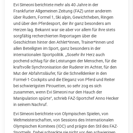
Evi Simeoni berichtete mehr als 40 Jahre in der
Frankfurter Allgemeinen Zeitung (FAZ) unter anderem
über Rudern, Formel 1, Ski alpin, Gewichtheben, Ringen
und über den Pferdesport, der ihr ganz besonders am
Herzen lag. Bekannt war sie aber vor allem für ihre stets
sorgfältig recherchierten Reportagen über die
Geschichten hinter den Athlet*innen, Trainer*innen und
allen Beteiligten im Sport, ganz besonders in der
internationalen Sportpolitik. „Sosehr ihr Herz auch
pochend schlug für die Leistungen der Menschen, für die
kraftvolle Synchronisation der Ruderer im Achter, für den
Mut der Abfahrtsläufer, für die Schnelldenker in den
Formel-1-Cockpits und die Eleganz von Pferd und Reiter
bei schwierigsten Pirouetten, so sehr zog es sich
zusammen, wenn Evi Simeoni nur den Hauch der
Manipulation spürte“, schrieb FAZ-Sportchef Anno Hecker
in seinem Nachruf.
Evi Simeoni berichtete von Olympischen Spielen, von
Weltmeisterschaften, von Sessions des Internationalen
Olympischen Komitees (IOC) und prägte den Stil des FAZ-
Sportteils. Dabei schreckte sie nicht vor den schwierigen