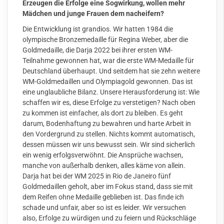
Erzeugen die Erfolge eine Sogwirkung, wollen mehr
Mädchen und junge Frauen dem nacheifern?
Die Entwicklung ist grandios. Wir hatten 1984 die
olympische Bronzemedaille für Regina Weber, aber die
Goldmedaille, die Darja 2022 bei ihrer ersten WM-
Teilnahme gewonnen hat, war die erste WM-Medaille für
Deutschland überhaupt. Und seitdem hat sie zehn weitere
WM-Goldmedaillen und Olympiagold gewonnen. Das ist
eine unglaubliche Bilanz. Unsere Herausforderung ist: Wie
schaffen wir es, diese Erfolge zu verstetigen? Nach oben
zu kommen ist einfacher, als dort zu bleiben. Es geht
darum, Bodenhaftung zu bewahren und harte Arbeit in
den Vordergrund zu stellen. Nichts kommt automatisch,
dessen müssen wir uns bewusst sein. Wir sind sicherlich
ein wenig erfolgsverwöhnt. Die Ansprüche wachsen,
manche von außerhalb denken, alles käme von allein.
Darja hat bei der WM 2025 in Rio de Janeiro fünf
Goldmedaillen geholt, aber im Fokus stand, dass sie mit
dem Reifen ohne Medaille geblieben ist. Das finde ich
schade und unfair, aber so ist es leider. Wir versuchen
also, Erfolge zu würdigen und zu feiern und Rückschläge