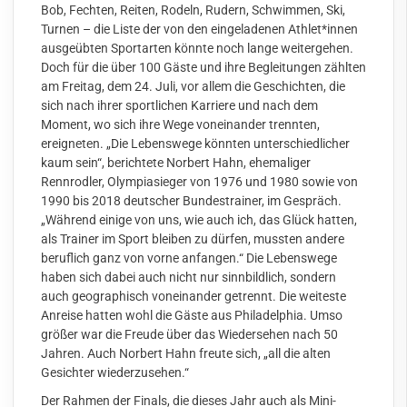
Bob, Fechten, Reiten, Rodeln, Rudern, Schwimmen, Ski,
Turnen – die Liste der von den eingeladenen Athlet*innen
ausgeübten Sportarten könnte noch lange weitergehen.
Doch für die über 100 Gäste und ihre Begleitungen zählten
am Freitag, dem 24. Juli, vor allem die Geschichten, die
sich nach ihrer sportlichen Karriere und nach dem
Moment, wo sich ihre Wege voneinander trennten,
ereigneten. „Die Lebenswege könnten unterschiedlicher
kaum sein“, berichtete Norbert Hahn, ehemaliger
Rennrodler, Olympiasieger von 1976 und 1980 sowie von
1990 bis 2018 deutscher Bundestrainer, im Gespräch.
„Während einige von uns, wie auch ich, das Glück hatten,
als Trainer im Sport bleiben zu dürfen, mussten andere
beruflich ganz von vorne anfangen.“ Die Lebenswege
haben sich dabei auch nicht nur sinnbildlich, sondern
auch geographisch voneinander getrennt. Die weiteste
Anreise hatten wohl die Gäste aus Philadelphia. Umso
größer war die Freude über das Wiedersehen nach 50
Jahren. Auch Norbert Hahn freute sich, „all die alten
Gesichter wiederzusehen.“
Der Rahmen der Finals, die dieses Jahr auch als Mini-