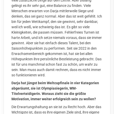
viele zusätzliche Dinge auf dem Zettel. Aber bislang
gelingt es ihr sehr gut, eine Balance zu finden. Viele
Menschen erwarten von Darja mittlerweile Siege und
denken, das sei ganz normal. Aber das ist weit gefehlt. Ich
bin für jeden Wettkampf, den sie gewinnt, sehr dankbar,
weil ich weiß, wie schwierig das ist. Es gibt so viele
Kleinigkeiten, die passen müssen. Fehlerfreies Turnen ist
harte Arbeit, und ich setze niemals voraus, dass sie immer
gewinnt. Aber sie hat einfach dieses Talent, bei den
Saisonhöhepunkten zu performen. Seit sie 2022 in den
Erwachsenenbereich gekommen ist, hat sie bei allen
Höhepunkten ihre persönliche Bestleistung gebracht. Das
ist für uns manchmal schon fast zu schön, um wahr zu
sein. Man muss auch damit rechnen, dass es nicht immer
so funktionieren wird.
Darja hat jüngst beim Weltcupfinale in vier Kategorien
abgeräumt, sie ist Olympiasiegerin, WM-
Titelverteidigerin. Woraus zieht sie die größte
Motivation, immer weiter erfolgreich sein zu wollen?
Die Erwartungshaltung an sie ist zu Recht hoch. Aber das
Wichtigste ist, dass es ihre eigenen Ziele sind, ihre eigene