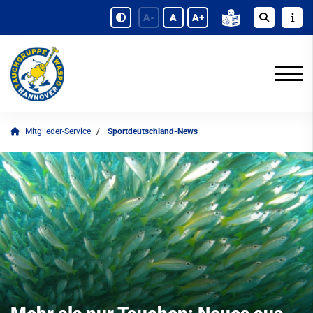
A-
A
A+
Mitglieder-Service
Sportdeutschland-News