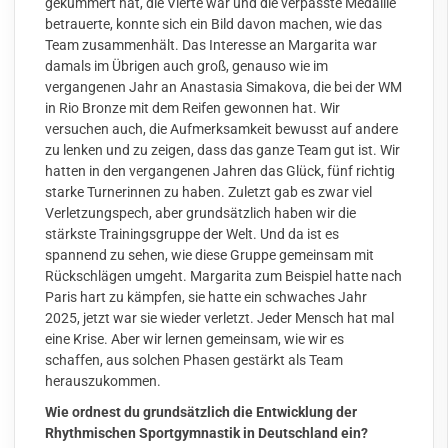
gekümmert hat, die Vierte war und die verpasste Medaille
betrauerte, konnte sich ein Bild davon machen, wie das
Team zusammenhält. Das Interesse an Margarita war
damals im Übrigen auch groß, genauso wie im
vergangenen Jahr an Anastasia Simakova, die bei der WM
in Rio Bronze mit dem Reifen gewonnen hat. Wir
versuchen auch, die Aufmerksamkeit bewusst auf andere
zu lenken und zu zeigen, dass das ganze Team gut ist. Wir
hatten in den vergangenen Jahren das Glück, fünf richtig
starke Turnerinnen zu haben. Zuletzt gab es zwar viel
Verletzungspech, aber grundsätzlich haben wir die
stärkste Trainingsgruppe der Welt. Und da ist es
spannend zu sehen, wie diese Gruppe gemeinsam mit
Rückschlägen umgeht. Margarita zum Beispiel hatte nach
Paris hart zu kämpfen, sie hatte ein schwaches Jahr
2025, jetzt war sie wieder verletzt. Jeder Mensch hat mal
eine Krise. Aber wir lernen gemeinsam, wie wir es
schaffen, aus solchen Phasen gestärkt als Team
herauszukommen.
Wie ordnest du grundsätzlich die Entwicklung der
Rhythmischen Sportgymnastik in Deutschland ein?