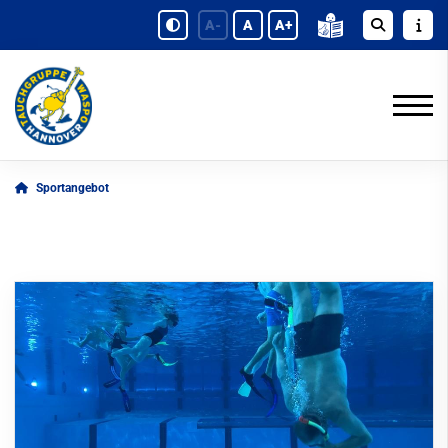
A-
A
A+
Sportangebot