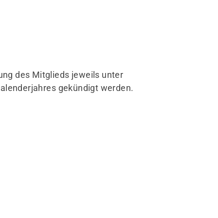
schäftsstelle
 Waspo Hannover
o Michael Frenzel
hlerstr. 1
163 Hannover
ung des Mitglieds jeweils unter
info@tgwaspo.de
Kalenderjahres gekündigt werden.