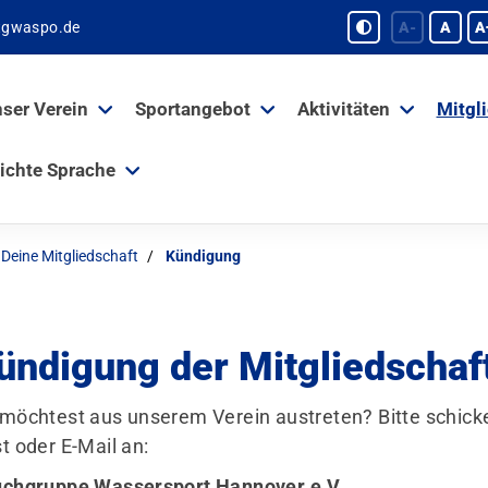
tgwaspo.de
A-
A
A
ser Verein
Sportangebot
Aktivitäten
Mitgl
ichte Sprache
Deine Mitgliedschaft
Kündigung
ündigung der Mitgliedschaf
möchtest aus unserem Verein austreten? Bitte schicke
t oder E-Mail an:
chgruppe Wassersport Hannover e.V.