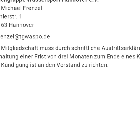
Mitglieder-Service
Ge
 Michael Frenzel
lerstr. 1
Alles zur Mitgliedschaft
TG
163 Hannover
Ausrüstungsverleih
c/
Formulare & Dokumente
Wö
renzel@tgwaspo.de
Fragen & Antworten
30
 Mitgliedschaft muss durch schriftliche Austrittserklär
haltung einer Frist von drei Monaten zum Ende eines 
 Kündigung ist an den Vorstand zu richten.