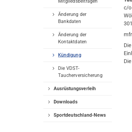
Mitgliedsbeiträgen
Sportangebote
c/o
Änderung der
Wöh
Trainingszeiten
Bankdaten
30
Sporttauchen
Apnoe-Tauchen
mf
Änderung der
Jugend
Kontaktdaten
Die
Ein
Kündigung
Die
Die VDST-
Taucherversicherung
Ausrüstungsverleih
Downloads
Sportdeutschland-News