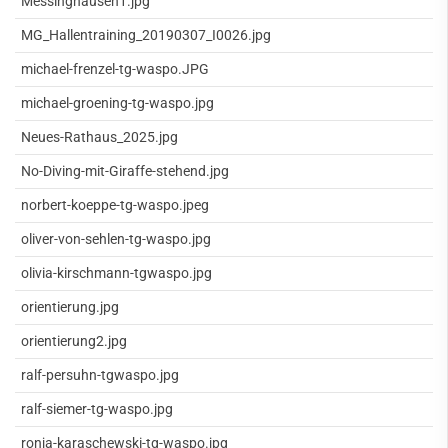
Messinghausen1.jpg
MG_Hallentraining_20190307_I0026.jpg
michael-frenzel-tg-waspo.JPG
michael-groening-tg-waspo.jpg
Neues-Rathaus_2025.jpg
No-Diving-mit-Giraffe-stehend.jpg
norbert-koeppe-tg-waspo.jpeg
oliver-von-sehlen-tg-waspo.jpg
olivia-kirschmann-tgwaspo.jpg
orientierung.jpg
orientierung2.jpg
ralf-persuhn-tgwaspo.jpg
ralf-siemer-tg-waspo.jpg
ronja-karaschewski-tg-waspo.jpg