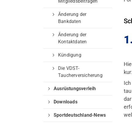
Mitgliedsbeiträgen
Änderung der
Sch
Bankdaten
Änderung der
1
Kontaktdaten
Quicklinks
Kündigung
Hie
Sportangebote
Die VDST-
kur
Taucherversicherung
Trainingszeiten
Ich
Sporttauchen
Ausrüstungsverleih
tau
Apnoe-Tauchen
dar
Downloads
Jugend
erf
wel
Sportdeutschland-News