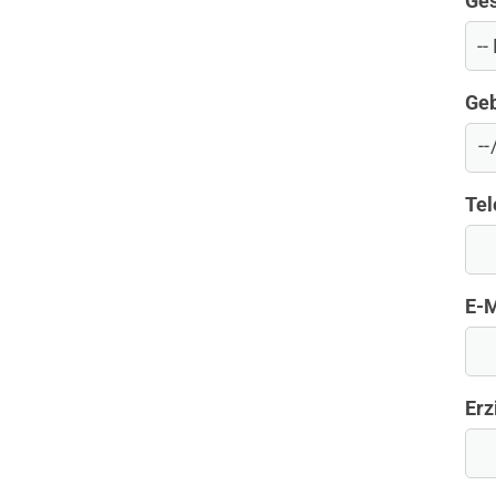
Ges
Geb
Te
E-M
Erz