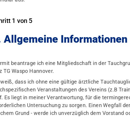
ritt 1 von 5
. Allgemeine Informationen
rmit beantrage ich eine Mitgliedschaft in der Tauchg
Mitglieder-Service
Ge
z TG Waspo Hannover.
Alles zur Mitgliedschaft
TG
 weiß, dass ich ohne eine gültige ärztliche Tauchtaugl
Ausrüstungsverleih
c/
chspezifischen Veranstaltungen des Vereins (z.B Trai
Formulare & Dokumente
Wö
f. Es liegt in meiner Verantwortung, für die terminger
Fragen & Antworten
30
orderlichen Untersuchung zu sorgen. Einen Wegfall der
chem Grund - werde ich unverzüglich dem Vorstand od