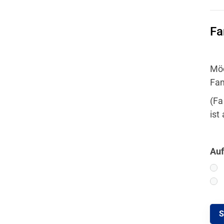
Fa
Möc
Fam
(Fa
ist
Auf