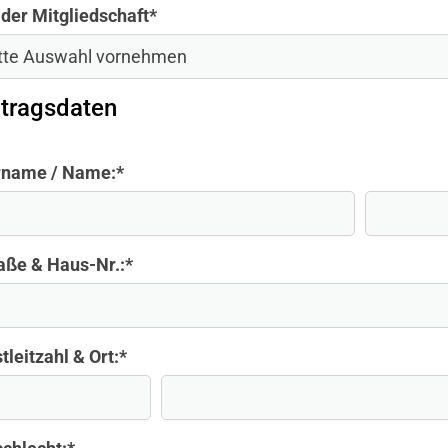
 der Mitgliedschaft
*
tragsdaten
rname / Name:
*
aße & Haus-Nr.:
*
tleitzahl & Ort:
*