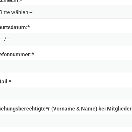
chlecht:
*
urtsdatum:
*
lefonnummer:
*
ail:
*
iehungsberechtigte*r (Vorname & Name) bei Mitglieder