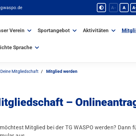
tgwaspo.de
A-
A
A
ser Verein
Sportangebot
Aktivitäten
Mitgl
ichte Sprache
Deine Mitgliedschaft
Mitglied werden
itgliedschaft – Onlineantra
möchtest Mitglied bei der TG WASPO werden? Dann fül
mular aus.