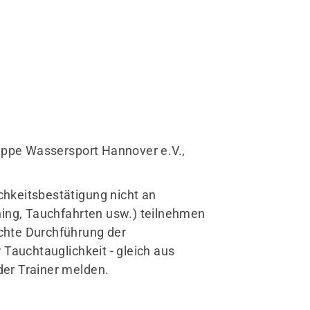
ruppe Wassersport Hannover e.V.,
schäftsstelle
 Waspo Hannover
ichkeitsbestätigung nicht an
o Michael Frenzel
ning, Tauchfahrten usw.) teilnehmen
hlerstr. 1
echte Durchführung der
163 Hannover
 Tauchtauglichkeit - gleich aus
info@tgwaspo.de
er Trainer melden.