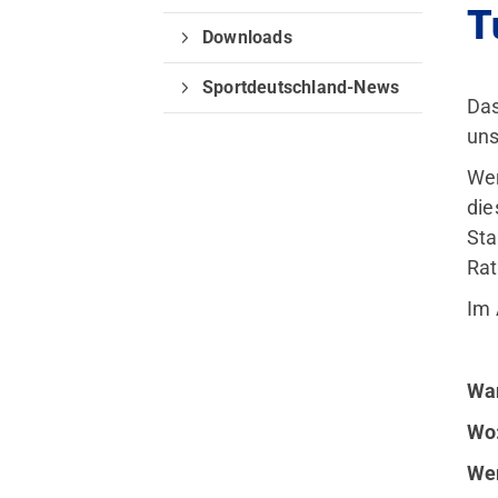
T
Apnoe-Tauchen
Downloads
Jugend
Sportdeutschland-News
Das
uns
Wer
die
Sta
Rat
Im 
Wan
Wo
Wer