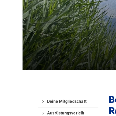
Quicklinks
B
Sportangebote
Deine Mitgliedschaft
R
Trainingszeiten
Ausrüstungsverleih
Sporttauchen