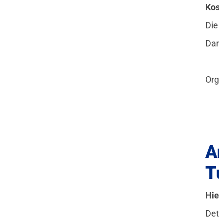
Ko
Die
Dar
Org
A
T
Hie
Det