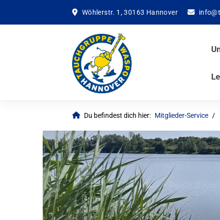
Wöhlerstr. 1, 30163 Hannover
info@
Un
Le
Du befindest dich hier:
Mitglieder-Service