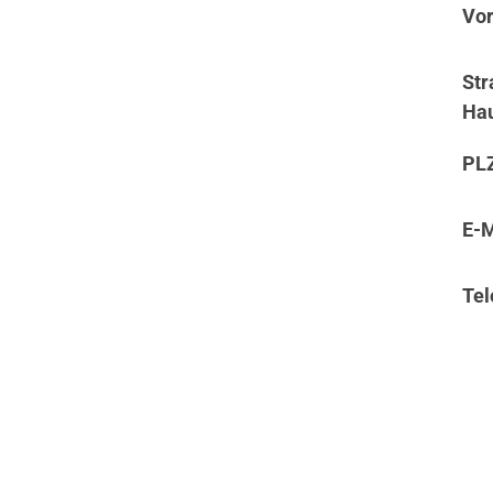
Vor
Str
Ha
PLZ
E-M
Te