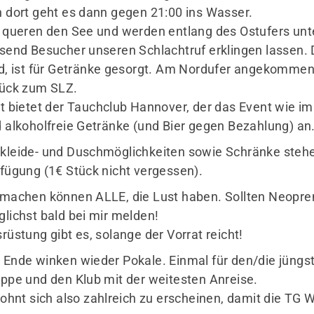
 dort geht es dann gegen 21:00 ins Wasser.
 queren den See und werden entlang des Ostufers unt
send Besucher unseren Schlachtruf erklingen lassen. 
d, ist für Getränke gesorgt. Am Nordufer angekommen,
ück zum SLZ.
t bietet der Tauchclub Hannover, der das Event wie i
 alkoholfreie Getränke (und Bier gegen Bezahlung) an
leide- und Duschmöglichkeiten sowie Schränke steh
fügung (1€ Stück nicht vergessen).
machen können ALLE, die Lust haben. Sollten Neopren 
lichst bald bei mir melden!
rüstung gibt es, solange der Vorrat reicht!
Ende winken wieder Pokale. Einmal für den/die jüngst
ppe und den Klub mit der weitesten Anreise.
lohnt sich also zahlreich zu erscheinen, damit die TG 