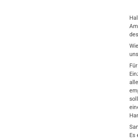
Hal
Am 
des
Wie
uns
Für
Ein
all
emp
sol
ein
Han
Sam
Es 