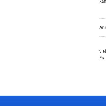
kan
-----
An
-----
vie
Fra