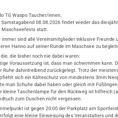
lo TG Waspo Taucher/innen,
Samstagabend 08.08.2026 findet wieder das diesjä
 Maschseefests statt.
 immer sind alle Vereinsmitglieder inklusive Freunde u
eren Hanno auf seiner Runde im Maschsee zu begleit
 die, die bisher noch nie dabei waren:
zige Voraussetzung ist, dass man schwimmen kann. Die
er Ruhe dahintreibend zurückgelegt. Trotz der meist
fiehlt sich ein Kälteschutz von mindestens 3mm Neo
lte man Schuhe dabei haben oder gleich mit Füßlingen 
e kleine Taschenlampe für den Rückweg ist hilfreich 
dtuch zum Duschen nicht vergessen.
melpunkt ist gegen 20:00 der Parkplatz am Sportlei
erfolgt eine kleine Einweisung des Veranstalters und