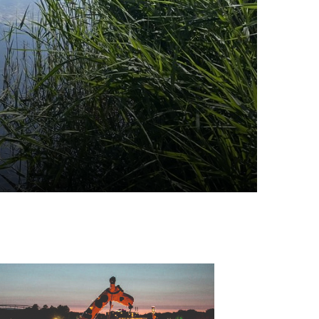
schäftsstelle
 Waspo Hannover
o Michael Frenzel
hlerstr. 1
163 Hannover
info@tgwaspo.de