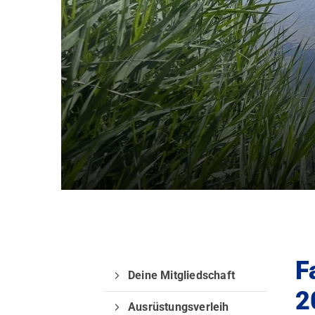
Quicklinks
Sportangebote
Trainingszeiten
Sporttauchen
Apnoe-Tauchen
F
Jugend
Deine Mitgliedschaft
2
Ausrüstungsverleih