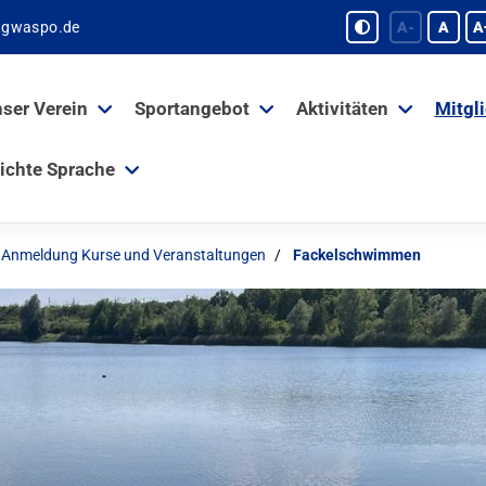
tgwaspo.de
A-
A
A
ser Verein
Sportangebot
Aktivitäten
Mitgl
ichte Sprache
Anmeldung Kurse und Veranstaltungen
Fackelschwimmen