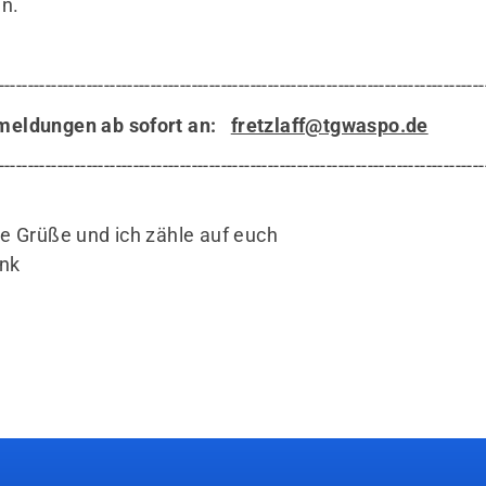
n.
-----------------------------------------------------------------------------------
meldungen ab sofort an:
fretzlaff@tgwaspo.de
-----------------------------------------------------------------------------------
le Grüße und ich zähle auf euch
nk