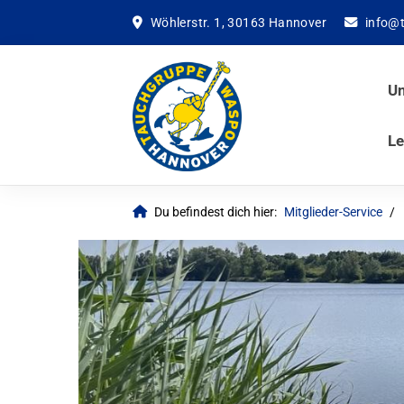
Wöhlerstr. 1, 30163 Hannover
info@
Un
Le
Du befindest dich hier:
Mitglieder-Service