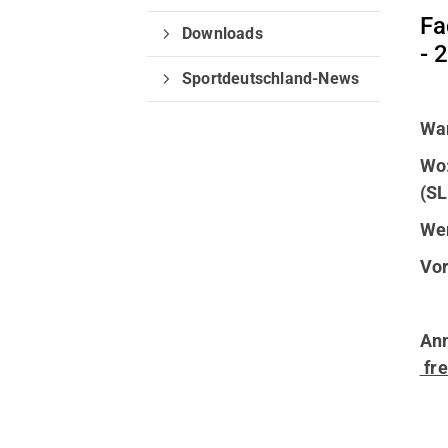
Fa
Downloads
- 
Sportdeutschland-News
Wan
Wo:
(SL
Wer
Vo
Anm
fre